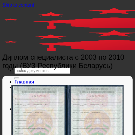
Skip to content
Диплом специалиста с 2003 по 2010
годы (ВУЗ Республики Беларусь)
Главная
Справки
Мед справки
Справки из гос. органов
Справки ЗАГС
Дипломы и аттестаты
Дипломы РФ
Аттестаты РФ
Дипломы и аттестаты Беларуси
Дипломы и аттестаты Казахстана