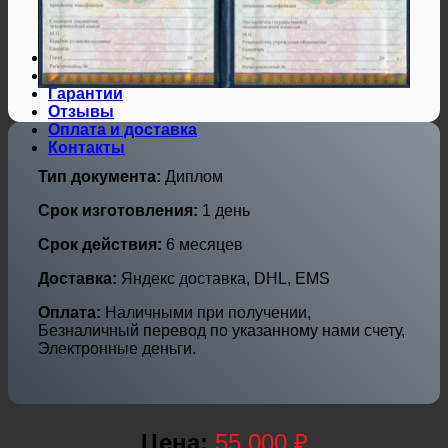
Дипломы и аттестаты Украины
Дипломы по профессиям
Дипломы по городам
Нотариальные и юр. услуги
Свидетельства ЗАГС
Гарантии
Отзывы
Оплата и доставка
Контакты
Тип документа:
Диплом
Срок изготовления:
1 день
Срок действия:
6 месяцев
Доставка:
Яндекс доставка, DHL, EMS
Оплата:
Наличными при получении,
Безналичный перевод по указанному нами счету,
Электронные деньги.
Цена:
55.000 ₽