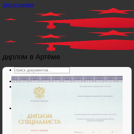
Skip to content
диплом в Артёме
Главная
Справки
Мед справки
Справки из гос. органов
Справки ЗАГС
Дипломы и аттестаты
Дипломы РФ
Аттестаты РФ
Дипломы и аттестаты Беларуси
Дипломы и аттестаты Казахстана