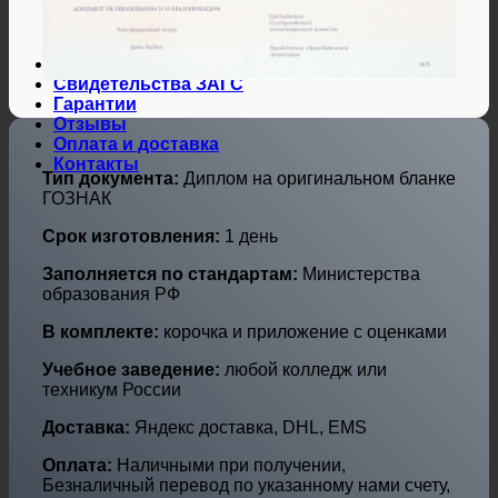
Дипломы и аттестаты Украины
Дипломы по профессиям
Дипломы по городам
Нотариальные и юр. услуги
Свидетельства ЗАГС
Гарантии
Отзывы
Оплата и доставка
Контакты
Тип документа:
Диплом на оригинальном бланке
ГОЗНАК
Срок изготовления:
1 день
Заполняется по стандартам:
Министерства
образования РФ
В комплекте:
корочка и приложение с оценками
Учебное заведение:
любой колледж или
техникум России
Доставка:
Яндекс доставка, DHL, EMS
Оплата:
Наличными при получении,
Безналичный перевод по указанному нами счету,