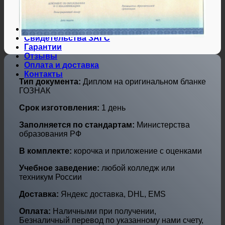
Дипломы и аттестаты Украины
Дипломы по профессиям
Дипломы по городам
Нотариальные и юр. услуги
Свидетельства ЗАГС
Гарантии
Отзывы
Оплата и доставка
Контакты
Тип документа:
Диплом на оригинальном бланке
ГОЗНАК
Срок изготовления:
1 день
Заполняется по стандартам:
Министерства
образования РФ
В комплекте:
корочка и приложение с оценками
Учебное заведение:
любой колледж или
техникум России
Доставка:
Яндекс доставка, DHL, EMS
Оплата:
Наличными при получении,
Безналичный перевод по указанному нами счету,