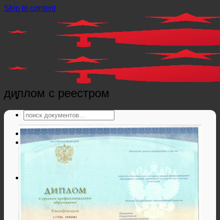
Skip to content
диплом с реестром
Главная
Справки
Мед справки
Справки из гос. органов
Справки ЗАГС
Дипломы и аттестаты
Дипломы РФ
Аттестаты РФ
Дипломы и аттестаты Беларуси
Дипломы и аттестаты Казахстана