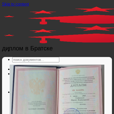
Skip to content
диплом в Братске
Главная
Справки
Мед справки
Справки из гос. органов
Справки ЗАГС
Дипломы и аттестаты
Дипломы РФ
Аттестаты РФ
Дипломы и аттестаты Беларуси
Дипломы и аттестаты Казахстана