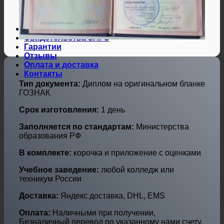
Дипломы и аттестаты Украины
Дипломы по профессиям
Дипломы по городам
Нотариальные и юр. услуги
Свидетельства ЗАГС
Гарантии
Отзывы
Оплата и доставка
Контакты
Тип документа:
Диплом на оригинальном бланке
ГОЗНАК
Срок изготовления:
1 день
Заполняется по стандартам:
Министерства
образования РФ
В комплекте:
корочка и приложение с оценками
Учебное заведение:
любой колледж или
техникум России
Доставка:
Яндекс доставка, DHL, EMS
Оплата:
Наличными при получении,
Безналичный перевод по указанному нами счету,