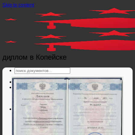
Skip to content
диплом в Копейске
Главная
Справки
Мед справки
Справки из гос. органов
Справки ЗАГС
Дипломы и аттестаты
Дипломы РФ
Аттестаты РФ
Дипломы и аттестаты Беларуси
Дипломы и аттестаты Казахстана