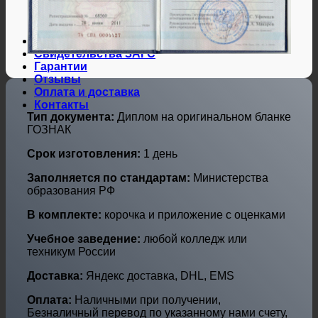
Дипломы и аттестаты Украины
Дипломы по профессиям
Дипломы по городам
Нотариальные и юр. услуги
Свидетельства ЗАГС
Гарантии
Отзывы
Оплата и доставка
Контакты
Тип документа:
Диплом на оригинальном бланке
ГОЗНАК
Срок изготовления:
1 день
Заполняется по стандартам:
Министерства
образования РФ
В комплекте:
корочка и приложение с оценками
Учебное заведение:
любой колледж или
техникум России
Доставка:
Яндекс доставка, DHL, EMS
Оплата:
Наличными при получении,
Безналичный перевод по указанному нами счету,