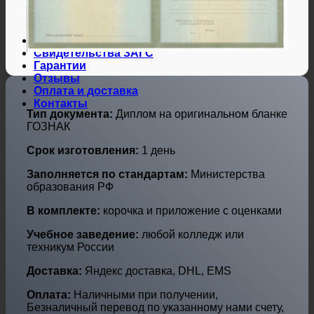
Дипломы и аттестаты Украины
Дипломы по профессиям
Дипломы по городам
Нотариальные и юр. услуги
Свидетельства ЗАГС
Гарантии
Отзывы
Оплата и доставка
Контакты
Тип документа:
Диплом на оригинальном бланке
ГОЗНАК
Срок изготовления:
1 день
Заполняется по стандартам:
Министерства
образования РФ
В комплекте:
корочка и приложение с оценками
Учебное заведение:
любой колледж или
техникум России
Доставка:
Яндекс доставка, DHL, EMS
Оплата:
Наличными при получении,
Безналичный перевод по указанному нами счету,