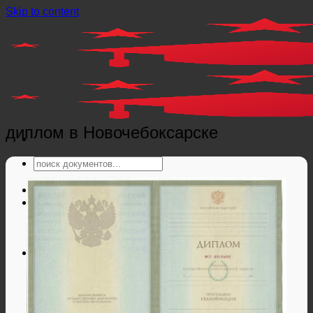
Skip to content
диплом в Новочебоксарске
Главная
Справки
Мед справки
Справки из гос. органов
Справки ЗАГС
Дипломы и аттестаты
Дипломы РФ
Аттестаты РФ
Дипломы и аттестаты Беларуси
Дипломы и аттестаты Казахстана