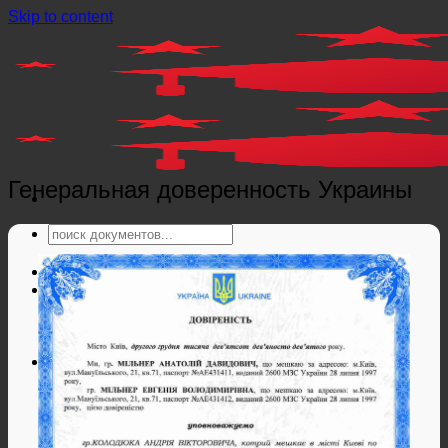
Skip to content
Генеральная доверенность Украины
Главная
Справки
Мед справки
Справки из гос. органов
Справки ЗАГС
Дипломы и аттестаты
Дипломы РФ
Аттестаты РФ
Дипломы и аттестаты Беларуси
Дипломы и аттестаты Казахстана