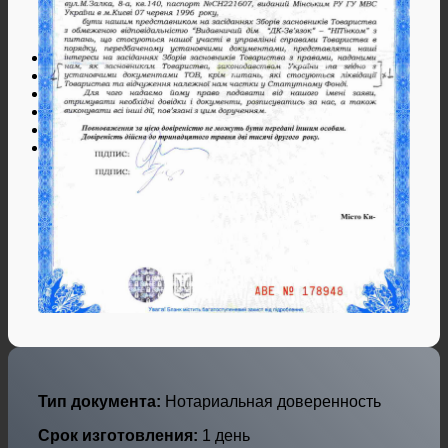
Дипломы и аттестаты Украины
Дипломы по профессиям
Дипломы по городам
Нотариальные и юр. услуги
Свидетельства ЗАГС
Гарантии
Отзывы
Оплата и доставка
Контакты
Тип документа:
Нотариальная доверенность
Срок изготовления:
1 день