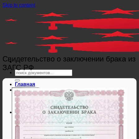
Skip to content
Свидетельство о заключении брака из
ЗАГС РФ
Главная
Справки
Мед справки
Справки из гос. органов
Справки ЗАГС
Дипломы и аттестаты
Дипломы РФ
Аттестаты РФ
Дипломы и аттестаты Беларуси
Дипломы и аттестаты Казахстана