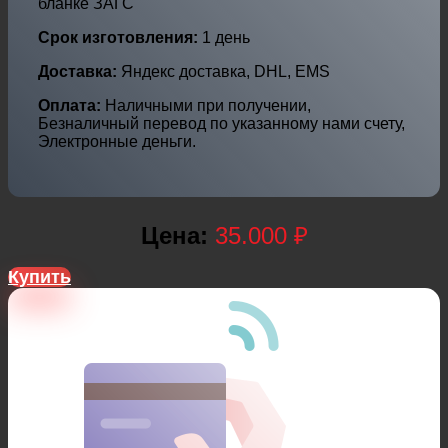
бланке ЗАГС
Срок изготовления:
1 день
Доставка:
Яндекс доставка, DHL, EMS
Оплата:
Наличными при получении,
Безналичный перевод по указанному нами счету,
Электронные деньги.
Цена:
35.000 ₽
Купить