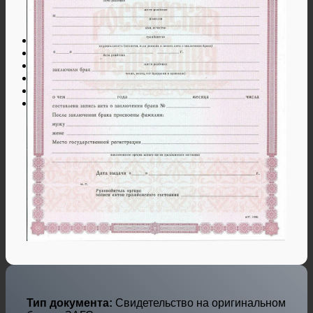
Дипломы и аттестаты Украины
Дипломы по профессиям
Дипломы по городам
Нотариальные и юр. услуги
Свидетельства ЗАГС
Гарантии
Отзывы
Оплата и доставка
Контакты
Тип документа:
Свидетельство на оригинальном