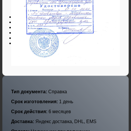
Дипломы и аттестаты Украины
Дипломы по профессиям
Дипломы по городам
Нотариальные и юр. услуги
Свидетельства ЗАГС
Гарантии
Отзывы
Оплата и доставка
Контакты
Тип документа:
Справка
Срок изготовления:
1 день
Срок действия:
6 месяцев
Доставка:
Яндекс доставка, DHL, EMS