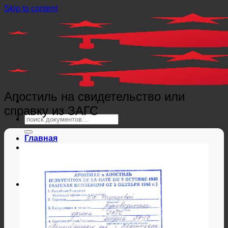
Skip to content
Апостиль на свидетельство или
справку из ЗАГС
Главная
Справки
Мед справки
Справки из гос. органов
Справки ЗАГС
Дипломы и аттестаты
Дипломы РФ
Аттестаты РФ
Дипломы и аттестаты Беларуси
Дипломы и аттестаты Казахстана