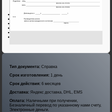
Дипломы и аттестаты Украины
Дипломы по профессиям
Дипломы по городам
Нотариальные и юр. услуги
Свидетельства ЗАГС
Гарантии
Отзывы
Оплата и доставка
Контакты
Тип документа:
Справка
Срок изготовления:
1 день
Срок действия:
6 месяцев
Доставка:
Яндекс доставка, DHL, EMS
Оплата:
Наличными при получении,
Безналичный перевод по указанному нами счету,
Электронные деньги.