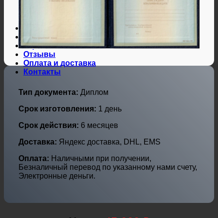
Дипломы и аттестаты Украины
Дипломы по профессиям
Дипломы по городам
Нотариальные и юр. услуги
Свидетельства ЗАГС
Гарантии
Отзывы
Оплата и доставка
Контакты
Тип документа:
Диплом
Срок изготовления:
1 день
Срок действия:
6 месяцев
Доставка:
Яндекс доставка, DHL, EMS
Оплата:
Наличными при получении,
Безналичный перевод по указанному нами счету,
Электронные деньги.