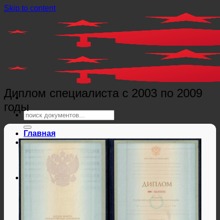
Skip to content
Диплом специалиста с 2003 по 2009
годы
Главная
Справки
Мед справки
Справки из гос. органов
Справки ЗАГС
Дипломы и аттестаты
Дипломы РФ
Аттестаты РФ
Дипломы и аттестаты Беларуси
Дипломы и аттестаты Казахстана