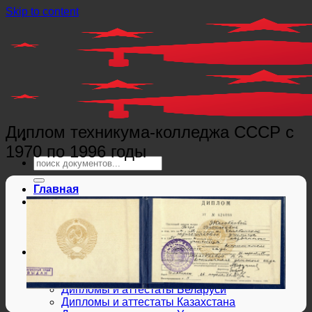
Skip to content
Диплом техникума-колледжа СССР с
1970 по 1996 годы
Главная
Справки
Мед справки
Справки из гос. органов
Справки ЗАГС
Дипломы и аттестаты
Дипломы РФ
Аттестаты РФ
Дипломы и аттестаты Беларуси
Дипломы и аттестаты Казахстана