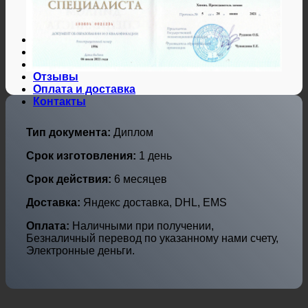
Дипломы и аттестаты Украины
Дипломы по профессиям
Дипломы по городам
Нотариальные и юр. услуги
Свидетельства ЗАГС
Гарантии
Отзывы
Оплата и доставка
Контакты
Тип документа:
Диплом
Срок изготовления:
1 день
Срок действия:
6 месяцев
Доставка:
Яндекс доставка, DHL, EMS
Оплата:
Наличными при получении,
Безналичный перевод по указанному нами счету,
Электронные деньги.