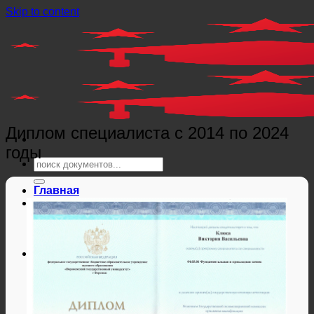
Skip to content
Диплом специалиста с 2014 по 2024
годы
Главная
Справки
Мед справки
Справки из гос. органов
Справки ЗАГС
Дипломы и аттестаты
Дипломы РФ
Аттестаты РФ
Дипломы и аттестаты Беларуси
Дипломы и аттестаты Казахстана