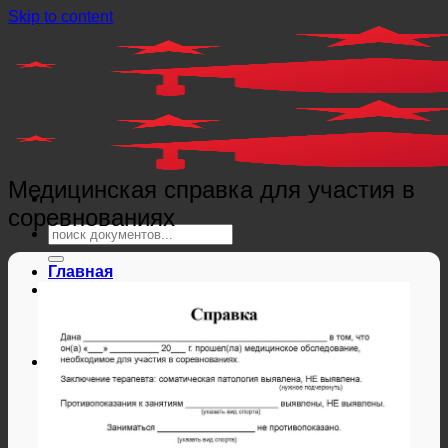
Skip to content
Медицинская справка для участия в
соревнованиях
Главная
Справки
Мед справки
Справки из гос. органов
Справки ЗАГС
Дипломы и аттестаты
Дипломы РФ
Аттестаты РФ
Дипломы и аттестаты Беларуси
Дипломы и аттестаты Казахстана