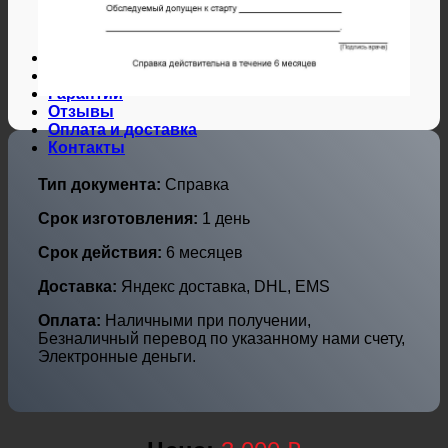
Дипломы и аттестаты Украины
Дипломы по профессиям
Дипломы по городам
Нотариальные и юр. услуги
Свидетельства ЗАГС
Гарантии
Отзывы
Оплата и доставка
Контакты
Тип документа:
Справка
Срок изготовления:
1 день
Срок действия:
6 месяцев
Доставка:
Яндекс доставка, DHL, EMS
Оплата:
Наличными при получении,
Безналичный перевод по указанному нами счету,
Электронные деньги.