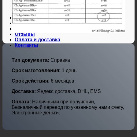
Дипломы и аттестаты Украины
Дипломы по профессиям
Дипломы по городам
Нотариальные и юр. услуги
Свидетельства ЗАГС
Гарантии
Отзывы
Оплата и доставка
Контакты
Тип документа:
Справка
Срок изготовления:
1 день
Срок действия:
6 месяцев
Доставка:
Яндекс доставка, DHL, EMS
Оплата:
Наличными при получении,
Безналичный перевод по указанному нами счету,
Электронные деньги.