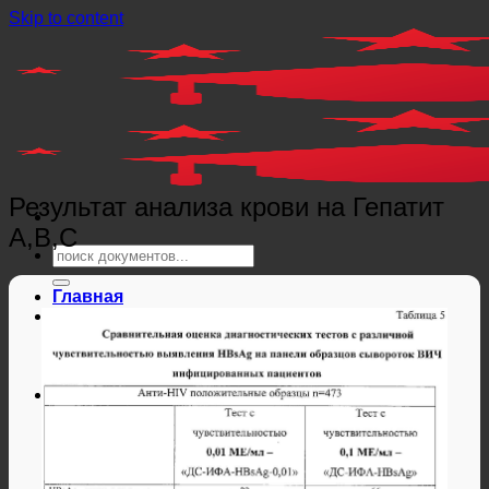
Skip to content
Результат анализа крови на Гепатит
A,B,C
Главная
Справки
Мед справки
Справки из гос. органов
Справки ЗАГС
Дипломы и аттестаты
Дипломы РФ
Аттестаты РФ
Дипломы и аттестаты Беларуси
Дипломы и аттестаты Казахстана