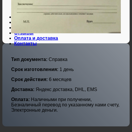
Дипломы и аттестаты Украины
Дипломы по профессиям
Дипломы по городам
Нотариальные и юр. услуги
Свидетельства ЗАГС
Гарантии
Отзывы
Оплата и доставка
Контакты
Тип документа:
Справка
Срок изготовления:
1 день
Срок действия:
6 месяцев
Доставка:
Яндекс доставка, DHL, EMS
Оплата:
Наличными при получении,
Безналичный перевод по указанному нами счету,
Электронные деньги.