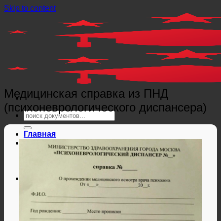
Skip to content
Медицинская справка из ПНД
(психоневрологического диспансера)
Главная
Справки
Мед справки
Справки из гос. органов
Справки ЗАГС
Дипломы и аттестаты
Дипломы РФ
Аттестаты РФ
Дипломы и аттестаты Беларуси
Дипломы и аттестаты Казахстана