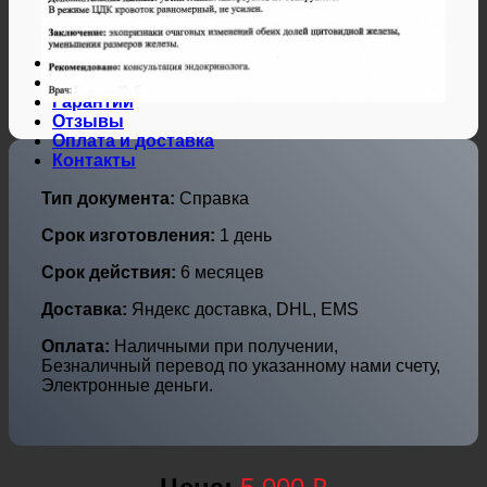
Дипломы и аттестаты Украины
Дипломы по профессиям
Дипломы по городам
Нотариальные и юр. услуги
Свидетельства ЗАГС
Гарантии
Отзывы
Оплата и доставка
Контакты
Тип документа:
Справка
Срок изготовления:
1 день
Срок действия:
6 месяцев
Доставка:
Яндекс доставка, DHL, EMS
Оплата:
Наличными при получении,
Безналичный перевод по указанному нами счету,
Электронные деньги.