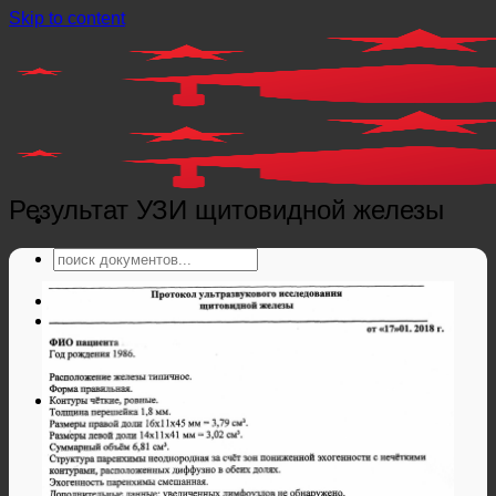
Skip to content
Результат УЗИ щитовидной железы
Главная
Справки
Мед справки
Справки из гос. органов
Справки ЗАГС
Дипломы и аттестаты
Дипломы РФ
Аттестаты РФ
Дипломы и аттестаты Беларуси
Дипломы и аттестаты Казахстана